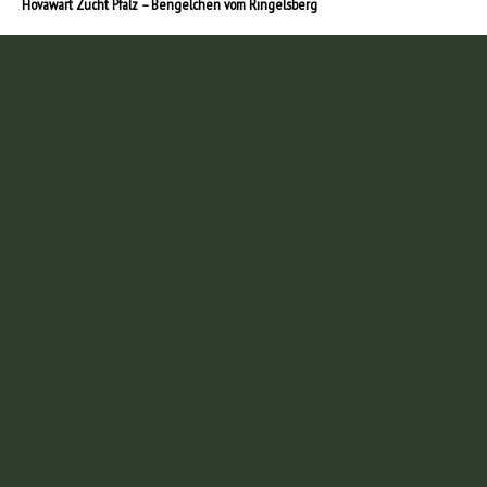
Hovawart Zucht Pfalz – Bengelchen vom Ringelsberg