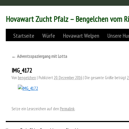
Hovawart Zucht Pfalz – Bengelchen vom R
Startseite
Würfe
Hovawart Welpen
Unsere Hu
←
Adventsspaziergang mit Lotta
IMG_4172
Von
bengelchen
|
Publiziert
20. Dezember 2016
|
Die gesamte Größe beträgt
2
Setze ein Lesezeichen auf den
Permalink
.