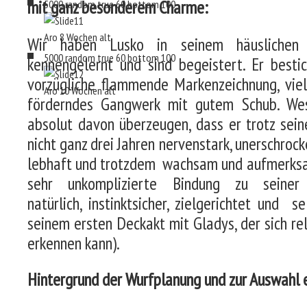
mit ganz besonderem Charme:
5000
random
true
60
bottom
100
Aro 8 Wochen alt
Wir haben Lusko in seinem häuslichen
5000
random
true
60
bottom
100
kennengelernt und sind begeistert. Er besti
vorzügliche flammende Markenzeichnung, viel
Aro 10 Wochen alt
förderndes Gangwerk mit gutem Schub. We
absolut davon überzeugen, dass er trotz sein
nicht ganz drei Jahren nervenstark, unerschrock
lebhaft und trotzdem wachsam und aufmerksam 
sehr unkomplizierte Bindung zu seiner
natürlich, instinktsicher, zielgerichtet und
seinem ersten Deckakt mit Gladys, der sich rel
erkennen kann).
Hintergrund der Wurfplanung und zur Auswahl 