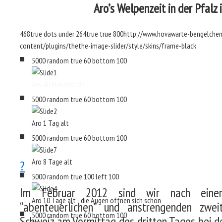
Aro’s Welpenzeit in der Pfalz i
468
true
dots
under
264
true
true
800
http://www.hovawarte-bengelchen
content/plugins/thethe-image-slider/style/skins/frame-black
5000
random
true
60
bottom
100
Aro 40 Minuten alt
5000
random
true
60
bottom
100
Aro 1 Tag alt
5000
random
true
60
bottom
100
Aro 8 Tage alt
?
5000
random
true
100
left
100
Im Februar 2012 sind wir nach eine
Aro 10 Tage alt - die Augen öffnen sich schon
“abenteuerlichen” und anstrengenden zwei
5000
random
true
60
bottom
100
Schweiz am Vormittag des dritten Tages bei 