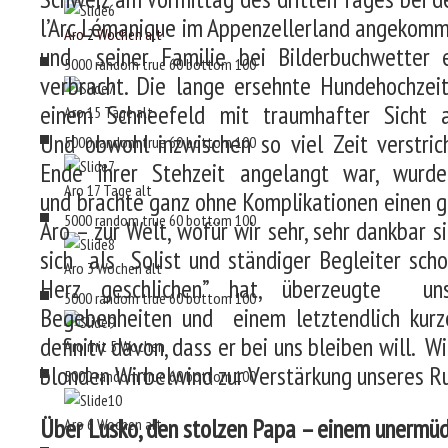
l’Arc Lémanique im Appenzellerland angekomm
Aro 2 Wochen alt
und seiner Familie bei Bilderbuchwetter 
5000
random
true
60
bottom
100
verbracht. Die lange ersehnte Hundehochzei
einem Schneefeld mit traumhafter Sicht 
Aro 15 Tage alt
Und obwohl inzwischen so viel Zeit verstri
5000
random
true
60
bottom
100
Ende ihrer Stehzeit angelangt war, wurde
Aro 17 Tage alt
und brachte ganz ohne Komplikationen einen 
5000
random
true
60
bottom
100
Aro – zur Welt, wofür wir sehr, sehr dankbar si
sich als Solist und ständiger Begleiter sch
Aro 3 Wochen alt
Herz geschlichen” hat, überzeugte u
5000
random
true
60
bottom
100
Begebenheiten und einem letztendlich kur
definitv davon, dass er bei uns bleiben will. Wi
Aro mit 5 Wochen
blonden Wirbelwind zur Verstärkung unseres R
5000
random
true
60
bottom
100
Über Lusko, den stolzen Papa – einem unermüdl
Aro 6 Wochen alt