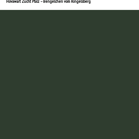
Hovawart Zucht Pfalz – Bengelchen vom Ringelsberg