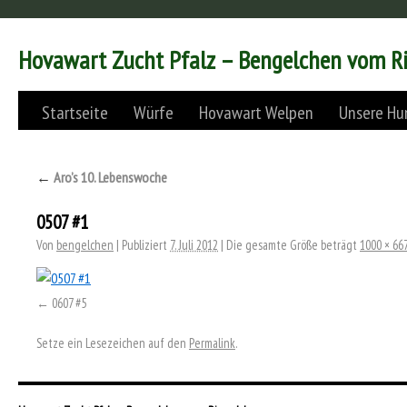
Hovawart Zucht Pfalz – Bengelchen vom R
Startseite
Würfe
Hovawart Welpen
Unsere Hu
←
Aro’s 10. Lebenswoche
0507 #1
Von
bengelchen
|
Publiziert
7. Juli 2012
|
Die gesamte Größe beträgt
1000 × 66
0607 #5
Setze ein Lesezeichen auf den
Permalink
.