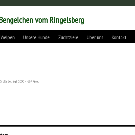
 Bengelchen vom Ringelsberg
 Welpen
Unsere Hunde
Zuchtziele
Über uns
Kontakt
Größe beträgt
1000 × 667
Pixel