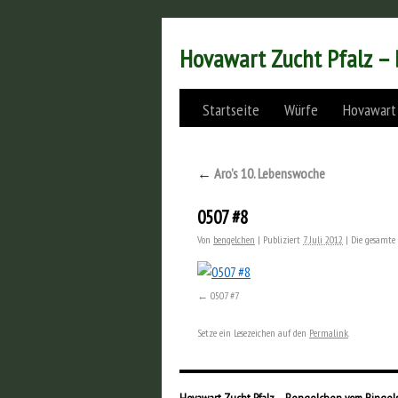
Hovawart Zucht Pfalz –
Startseite
Würfe
Hovawart
←
Aro’s 10. Lebenswoche
0507 #8
Von
bengelchen
|
Publiziert
7. Juli 2012
|
Die gesamte 
0507 #7
Setze ein Lesezeichen auf den
Permalink
.