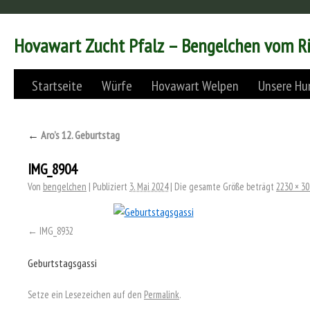
Hovawart Zucht Pfalz – Bengelchen vom R
Startseite
Würfe
Hovawart Welpen
Unsere Hu
←
Aro’s 12. Geburtstag
IMG_8904
Von
bengelchen
|
Publiziert
3. Mai 2024
|
Die gesamte Größe beträgt
2230 × 3
IMG_8932
Geburtstagsgassi
Setze ein Lesezeichen auf den
Permalink
.