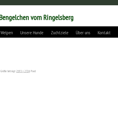
 Bengelchen vom Ringelsberg
 Welpen
Unsere Hunde
Zuchtziele
Über uns
Kontakt
 Größe beträgt
2193 × 2724
Pixel