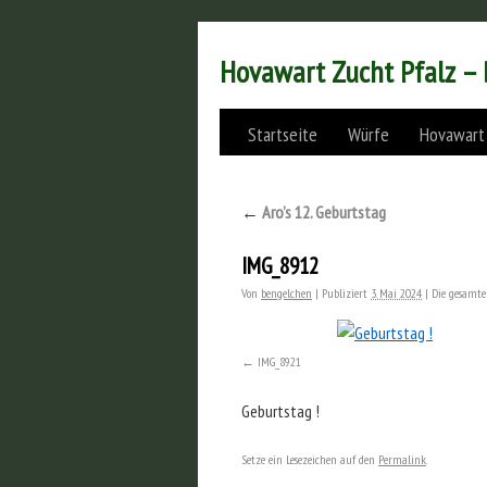
Hovawart Zucht Pfalz –
Startseite
Würfe
Hovawart
←
Aro’s 12. Geburtstag
IMG_8912
Von
bengelchen
|
Publiziert
3. Mai 2024
|
Die gesamte
IMG_8921
Geburtstag !
Setze ein Lesezeichen auf den
Permalink
.