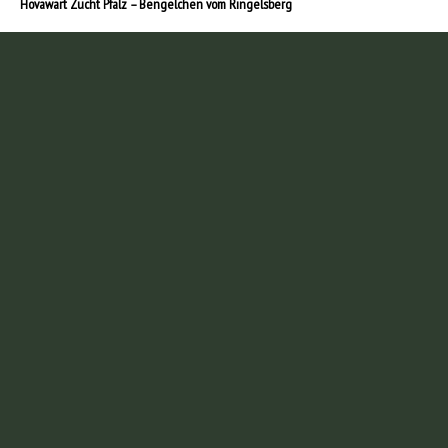
Hovawart Zucht Pfalz – Bengelchen vom Ringelsberg