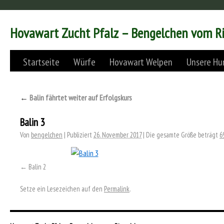
Hovawart Zucht Pfalz – Bengelchen vom R
Startseite
Würfe
Hovawart Welpen
Unsere Hu
←
Balin fährtet weiter auf Erfolgskurs
Balin 3
Von
bengelchen
|
Publiziert
26. November 2017
|
Die gesamte Größe beträgt
6
Balin 2
Setze ein Lesezeichen auf den
Permalink
.