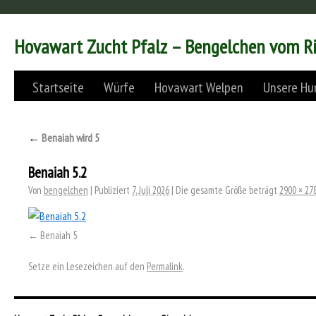
Hovawart Zucht Pfalz – Bengelchen vom R
Startseite
Würfe
Hovawart Welpen
Unsere Hu
←
Benaiah wird 5
Benaiah 5.2
Von
bengelchen
|
Publiziert
7. Juli 2026
|
Die gesamte Größe beträgt
2900 × 27
Benaiah 5
Setze ein Lesezeichen auf den
Permalink
.