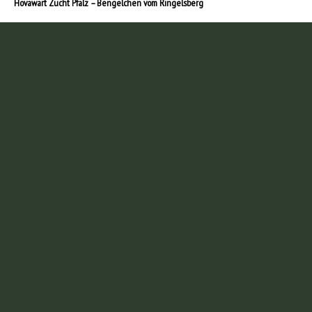
Hovawart Zucht Pfalz – Bengelchen vom Ringelsberg