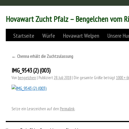
Hovawart Zucht Pfalz – Bengelchen vom R
Startseite
Würfe
Hovawart Welpen
Unsere Hu
←
Chenna erhält die Zuchtzulassung
IMG_9543 (2) (003)
Von
bengelchen
|
Publiziert
28. Juli 2018
|
Die gesamte Größe beträgt
1000 × 6
Setze ein Lesezeichen auf den
Permalink
.