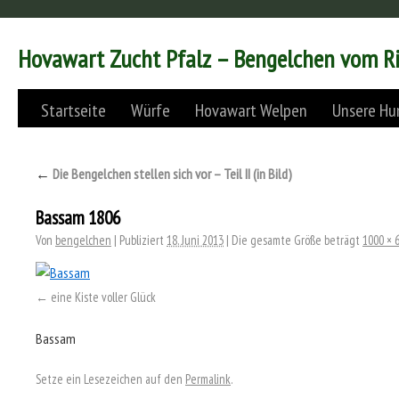
Hovawart Zucht Pfalz – Bengelchen vom R
Startseite
Würfe
Hovawart Welpen
Unsere Hu
←
Die Bengelchen stellen sich vor – Teil II (in Bild)
Bassam 1806
Von
bengelchen
|
Publiziert
18. Juni 2013
|
Die gesamte Größe beträgt
1000 × 
eine Kiste voller Glück
Bassam
Setze ein Lesezeichen auf den
Permalink
.