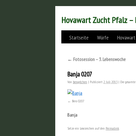
Hovawart Zucht Pfalz –
Startseite
Würfe
Hovawart
←
Fotosession – 3. Lebenswoche
Banja 0207
Von
bengelchen
|
Publiziert
2. Juli 2013
|
Die gesamte
Bero 0207
Banja
Setze ein Lesezeichen auf den
Permalink
.