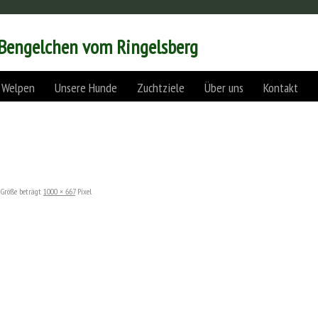
 Bengelchen vom Ringelsberg
 Welpen
Unsere Hunde
Zuchtziele
Über uns
Kontakt
 Größe beträgt
1000 × 667
Pixel