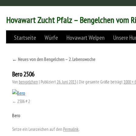
Hovawart Zucht Pfalz – Bengelchen vom R
Startseite
Würfe
Hovawart Welpen
Unsere Hu
←
Neues von den Bengelchen – 2. Lebenswoche
Bero 2506
Von
bengelchen
|
Publiziert
26. Juni 2013
|
Die gesamte Größe beträgt
1000 × 
2506 # 2
Bero
Setze ein Lesezeichen auf den
Permalink
.