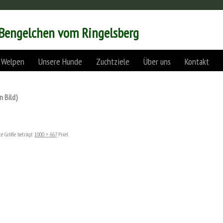
 Bengelchen vom Ringelsberg
 Welpen
Unsere Hunde
Zuchtziele
Über uns
Kontakt
n Bild)
e Größe beträgt
1000 × 667
Pixel