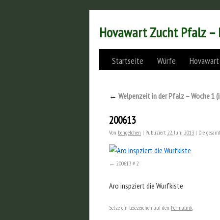
Hovawart Zucht Pfalz –
Startseite
Würfe
Hovawart
←
Welpenzeit in der Pfalz – Woche 1 (i
200613
Von
bengelchen
|
Publiziert
22. Juni 2013
|
Die gesamt
200613 # 2
Aro inspziert die Wurfkiste
Setze ein Lesezeichen auf den
Permalink
.