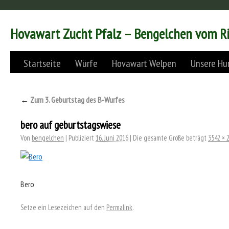
Hovawart Zucht Pfalz – Bengelchen vom R
Startseite
Würfe
Hovawart Welpen
Unsere Hu
←
Zum 3. Geburtstag des B-Wurfes
bero auf geburtstagswiese
Von
bengelchen
|
Publiziert
16. Juni 2016
|
Die gesamte Größe beträgt
3542 × 
Bero
Setze ein Lesezeichen auf den
Permalink
.