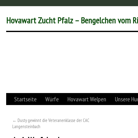
Hovawart Zucht Pfalz – Bengelchen vom R
Startseite
Würfe
Hovawart Welpen
Unsere Hu
←
Dusty gewinnt die Veteranenklasse der CAC
Langensteinbach