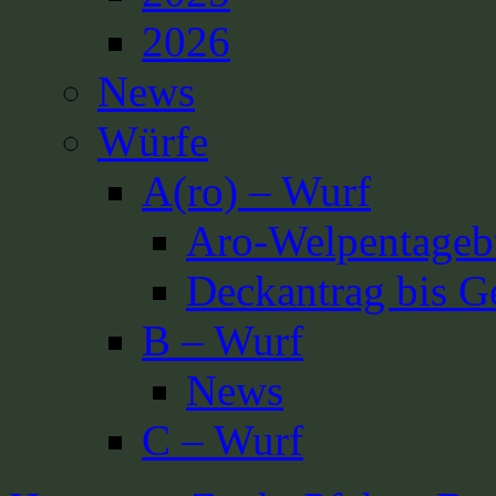
2026
News
Würfe
A(ro) – Wurf
Aro-Welpentageb
Deckantrag bis G
B – Wurf
News
C – Wurf