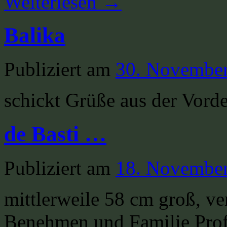
Weiterlesen
→
Balika
Publiziert am
30. Novembe
schickt Grüße aus der Vorde
de Basti …
Publiziert am
18. Novembe
mittlerweile 58 cm groß, ve
Benehmen und Familie Profi