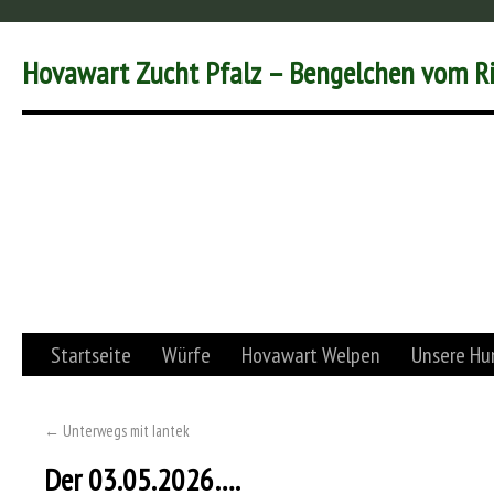
Hovawart Zucht Pfalz – Bengelchen vom R
Startseite
Würfe
Hovawart Welpen
Unsere Hu
←
Unterwegs mit Iantek
Der 03.05.2026….