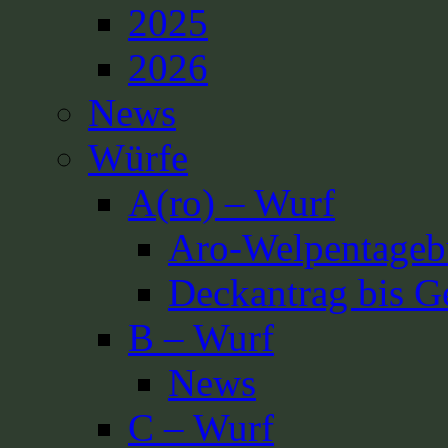
2025
2026
News
Würfe
A(ro) – Wurf
Aro-Welpentageb
Deckantrag bis G
B – Wurf
News
C – Wurf