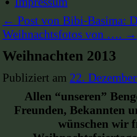
Impressum
←
Post von Bibi-Basima: 
Weihnachtsfotos von ….
→
Weihnachten 2013
Publiziert am
22. Dezember
Allen “unseren” Benge
Freunden, Bekannten u
wünschen wir f