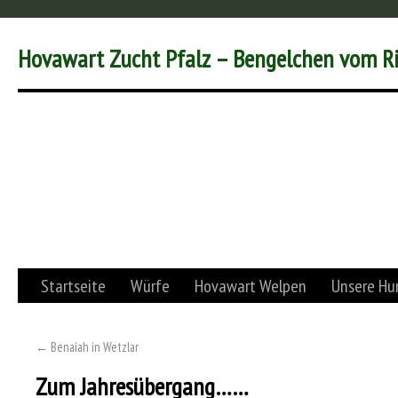
Hovawart Zucht Pfalz – Bengelchen vom R
Startseite
Würfe
Hovawart Welpen
Unsere Hu
←
Benaiah in Wetzlar
Zum Jahresübergang……