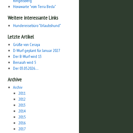
Ringelsberg
Hovawarte "vom Terra Beda"
Weitere interessante Links
Hundereisebüro "Urlaubshund"
Letzte Artikel
Grüße von Ceraya
D-Wurf geplant für Januar 2027
Der B-Wurf wird 13
Benaiah wird 5
Der 03.05.2026….
Archive
Archiv
2011
2012
2013
2014
2015
2016
2017