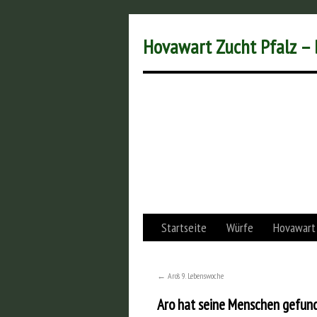
Hovawart Zucht Pfalz –
Startseite
Würfe
Hovawart
←
Aro’s 9. Lebenswoche
Aro hat seine Menschen gefun