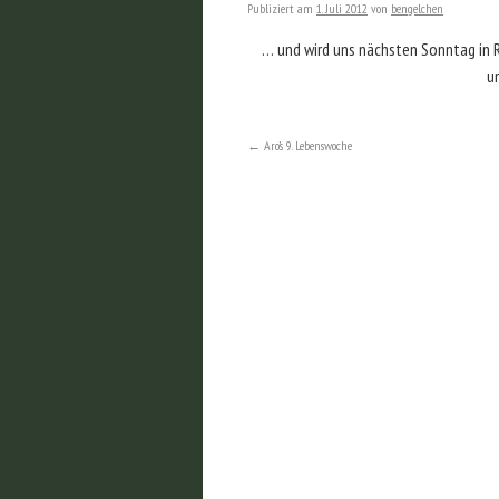
Publiziert am
1. Juli 2012
von
bengelchen
… und wird uns nächsten Sonntag in R
u
←
Aro’s 9. Lebenswoche