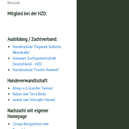
Benaiah
Mitglied bei der HZD:
Ausbildung / Zuchtverband:
Hundeschule "Dogwork Südliche
Weinstraße"
Hovawart Zuchtgemeinschaft
Deutschland – HZD
Hundeschule "Freche Hummel"
Hundeverwandtschaft
Atreju v. d. Grander Tannen
Balian vom Terra Beda
Iantek vom Scherpfer Häusel
Nachzucht mit eigener
Homepage
Ceraya Bengelchen vom