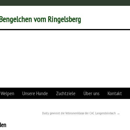
 Bengelchen vom Ringelsberg
 Welpen
Unsere Hunde
Zuchtziele
Über uns
Kontakt
Dusty gewinnt die Veteranenklasse der CAC Langensteinbach
→
den