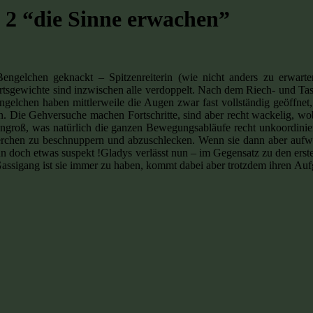
e 2 “die Sinne erwachen”
gelchen geknackt – Spitzenreiterin (wie nicht anders zu erwarten)
tsgewichte sind inzwischen alle verdoppelt. Nach dem Riech- und Tasts
lchen haben mittlerweile die Augen zwar fast vollständig geöffnet, 
n. Die Gehversuche machen Fortschritte, sind aber recht wackelig, wob
groß, was natürlich die ganzen Bewegungsabläufe recht unkoordiniert
sterchen zu beschnuppern und abzuschlecken. Wenn sie dann aber aufw
ann doch etwas suspekt !Gladys verlässt nun – im Gegensatz zu den ers
sigang ist sie immer zu haben, kommt dabei aber trotzdem ihren Aufg