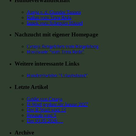
Hundeverwandtschaft
Atreju v. d. Grander Tannen
Balian vom Terra Beda
Iantek vom Scherpfer Häusel
Nachzucht mit eigener Homepage
Ceraya Bengelchen vom Ringelsberg
Hovawarte "vom Terra Beda"
Weitere interessante Links
Hundereisebüro "Urlaubshund"
Letzte Artikel
Grüße von Ceraya
D-Wurf geplant für Januar 2027
Der B-Wurf wird 13
Benaiah wird 5
Der 03.05.2026….
Archive