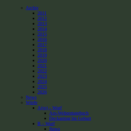
Archiv
2011
2012
2013
2014
2015
2016
2017
2018
2019
2020
2021
2022
2023
2024
2025
2026
News
Würfe
A(ro) – Wurf
Aro-Welpentagebuch
Deckantrag bis Geburt
B – Wurf
News