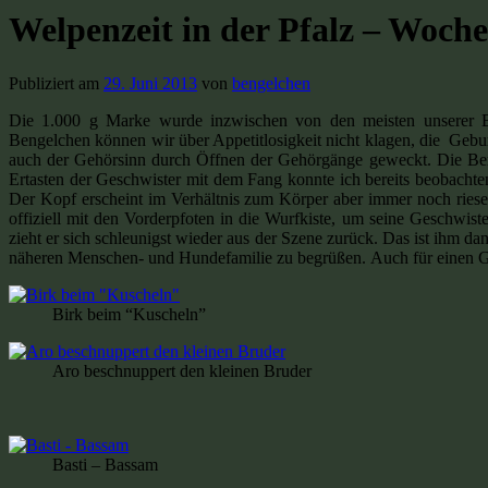
Welpenzeit in der Pfalz – Woch
Publiziert am
29. Juni 2013
von
bengelchen
Die 1.000 g Marke wurde inzwischen von den meisten unserer Ben
Bengelchen können wir über Appetitlosigkeit nicht klagen, die Gebur
auch der Gehörsinn durch Öffnen der Gehörgänge geweckt. Die Benge
Ertasten der Geschwister mit dem Fang konnte ich bereits beobachte
Der Kopf erscheint im Verhältnis zum Körper aber immer noch riesen
offiziell mit den Vorderpfoten in die Wurfkiste, um seine Geschwi
zieht er sich schleunigst wieder aus der Szene zurück. Das ist ihm d
näheren Menschen- und Hundefamilie zu begrüßen. Auch für einen Gas
Birk beim “Kuscheln”
Aro beschnuppert den kleinen Bruder
Basti – Bassam