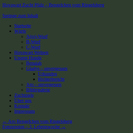
Hovawart Zucht Pfalz – Bengelchen vom Ringelsberg
Springe zum Inhalt
Startseite
Würfe
A(ro)-Wurf
B-Wurf
C-Wurf
Hovawart Welpen
Unsere Hunde
Benaiah
Gladys – unvergessen
Urkunden
Richterbericht
Aro – unvergessen
Bildergalerie
Zuchtziele
Über uns
Kontakt
Impressum
←
Aro Bengelchen vom Ringelsberg
Fotosession – 3. Lebenswoche
→