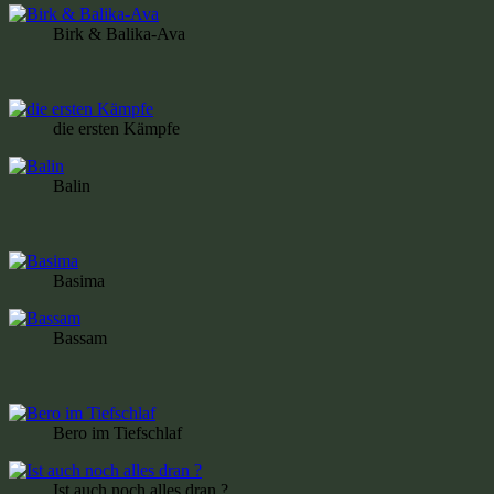
Birk & Balika-Ava
die ersten Kämpfe
Balin
Basima
Bassam
Bero im Tiefschlaf
Ist auch noch alles dran ?